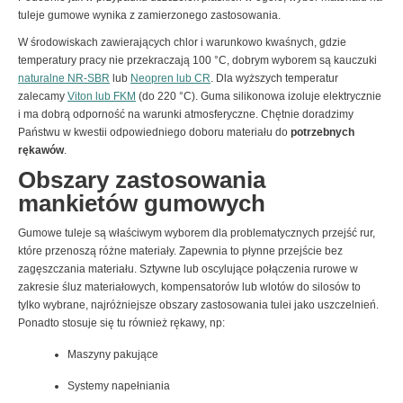
tuleje gumowe wynika z zamierzonego zastosowania.
W środowiskach zawierających chlor i warunkowo kwaśnych, gdzie
temperatury pracy nie przekraczają 100 °C, dobrym wyborem są kauczuki
naturalne NR-SBR
lub
Neopren lub CR
. Dla wyższych temperatur
zalecamy
Viton lub FKM
(do 220 °C). Guma silikonowa izoluje elektrycznie
i ma dobrą odporność na warunki atmosferyczne. Chętnie doradzimy
Państwu w kwestii odpowiedniego doboru materiału do
potrzebnych
rękawów
.
Obszary zastosowania
mankietów gumowych
Gumowe tuleje są właściwym wyborem dla problematycznych przejść rur,
które przenoszą różne materiały. Zapewnia to płynne przejście bez
zagęszczania materiału. Sztywne lub oscylujące połączenia rurowe w
zakresie śluz materiałowych, kompensatorów lub wlotów do silosów to
tylko wybrane, najróżniejsze obszary zastosowania tulei jako uszczelnień.
Ponadto stosuje się tu również rękawy, np:
Maszyny pakujące
Systemy napełniania