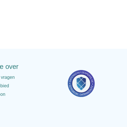
ie over
 vragen
bied
oon