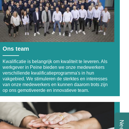
Ons team
Kwalificatie is belangrijk om kwaliteit te leveren. Als
werkgever in Peine bieden we onze medewerkers
verschillende kwalificatieprogramma's in hun
vakgebied. We stimuleren de sterktes en interesses
van onze medewerkers en kunnen daarom trots zijn
op ons gemotiveerde en innovatieve team.