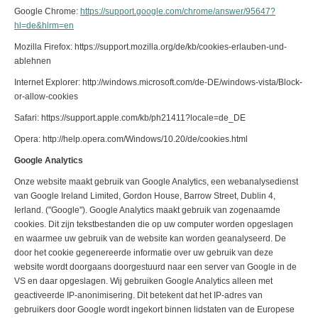
Google Chrome:
https://support.google.com/chrome/answer/95647?
hl=de&hlrm=en
Mozilla Firefox: https://support.mozilla.org/de/kb/cookies-erlauben-und-
ablehnen
Internet Explorer: http://windows.microsoft.com/de-DE/windows-vista/Block-
or-allow-cookies
Safari: https://support.apple.com/kb/ph21411?locale=de_DE
Opera: http://help.opera.com/Windows/10.20/de/cookies.html
Google Analytics
Onze website maakt gebruik van Google Analytics, een webanalysedienst
van Google Ireland Limited, Gordon House, Barrow Street, Dublin 4,
Ierland. ("Google"). Google Analytics maakt gebruik van zogenaamde
cookies. Dit zijn tekstbestanden die op uw computer worden opgeslagen
en waarmee uw gebruik van de website kan worden geanalyseerd. De
door het cookie gegenereerde informatie over uw gebruik van deze
website wordt doorgaans doorgestuurd naar een server van Google in de
VS en daar opgeslagen. Wij gebruiken Google Analytics alleen met
geactiveerde IP-anonimisering. Dit betekent dat het IP-adres van
gebruikers door Google wordt ingekort binnen lidstaten van de Europese