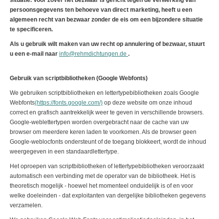
situatie. Voor zover het bezwaar is gericht tegen de verwerking van
persoonsgegevens ten behoeve van direct marketing, heeft u een
algemeen recht van bezwaar zonder de eis om een bijzondere situatie
te specificeren.
Als u gebruik wilt maken van uw recht op annulering of bezwaar, stuurt
u een e-mail naar
info@rehmdichtungen.de
.
Gebruik van scriptbibliotheken (Google Webfonts)
We gebruiken scriptbibliotheken en lettertypebibliotheken zoals Google
Webfonts
(https://fonts.google.com/)
op deze website om onze inhoud
correct en grafisch aantrekkelijk weer te geven in verschillende browsers.
Google-weblettertypen worden overgebracht naar de cache van uw
browser om meerdere keren laden te voorkomen. Als de browser geen
Google-weblocfonts ondersteunt of de toegang blokkeert, wordt de inhoud
weergegeven in een standaardlettertype.
Het oproepen van scriptbibliotheken of lettertypebibliotheken veroorzaakt
automatisch een verbinding met de operator van de bibliotheek. Het is
theoretisch mogelijk - hoewel het momenteel onduidelijk is of en voor
welke doeleinden - dat exploitanten van dergelijke bibliotheken gegevens
verzamelen.