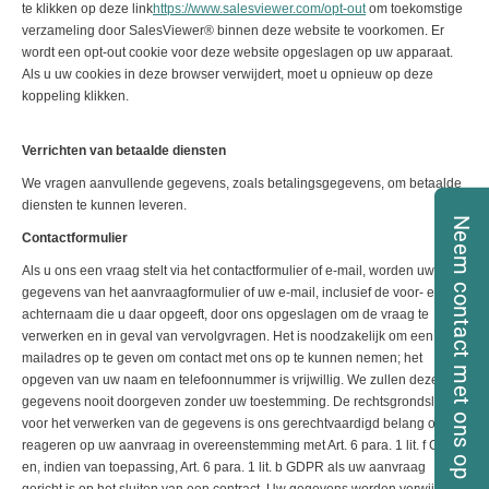
te klikken op deze link
https://www.salesviewer.com/opt-out
om toekomstige
verzameling door SalesViewer® binnen deze website te voorkomen. Er
wordt een opt-out cookie voor deze website opgeslagen op uw apparaat.
Als u uw cookies in deze browser verwijdert, moet u opnieuw op deze
koppeling klikken.
Verrichten van betaalde diensten
We vragen aanvullende gegevens, zoals betalingsgegevens, om betaalde
diensten te kunnen leveren.
Neem contact met ons op
Contactformulier
Als u ons een vraag stelt via het contactformulier of e-mail, worden uw
gegevens van het aanvraagformulier of uw e-mail, inclusief de voor- en
achternaam die u daar opgeeft, door ons opgeslagen om de vraag te
verwerken en in geval van vervolgvragen. Het is noodzakelijk om een e-
mailadres op te geven om contact met ons op te kunnen nemen; het
opgeven van uw naam en telefoonnummer is vrijwillig. We zullen deze
gegevens nooit doorgeven zonder uw toestemming. De rechtsgrondslag
voor het verwerken van de gegevens is ons gerechtvaardigd belang om te
reageren op uw aanvraag in overeenstemming met Art. 6 para. 1 lit. f GDPR
en, indien van toepassing, Art. 6 para. 1 lit. b GDPR als uw aanvraag