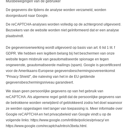
Muisbewegingen van de gebruiker
De gegevens die tijdens de analyse worden verzameld, worden
doorgestuurd naar Google.
De reCAPTCHA-analyses worden volledig op de achtergrond uitgevoerd.
Bezoekers van de website worden niet geïnformeerd dat er een analyse
plaatsvindt.
De gegevensverwerking wordt uitgevoerd op basis van art. 6 lid 1 lit. f
GDPR. We hebben een legitiem belang bij het beschermen van onze
website tegen misbruik van geautomatiseerde spionage en tegen
ongewenste, geautomatiseerde mailings (spam). Google is gecertificeerd
voor de Amerikaans-Europese gegevensbeschermingsovereenkomst
"Privacy Shield", die naleving van het in de EU geldende
gegevensbeschermingsniveau garandeert.
We slaan geen persoonlijke gegevens op van het gebruik van
reCAPTCHA. Als algemene regel geldt dat de persoonlijke gegevens van
de betrokkene worden verwijderd of geblokkeerd zodra het doel waarvoor
ze werden opgeslagen niet langer van toepassing is. Meer informatie over
Google reCAPTCHA en het privacybeleid van Google vindt u op de
volgende links: https://www.google.com/intl/de/policies/privacy/ en
https://www.google.com/recaptcha/intro/v3beta.html.