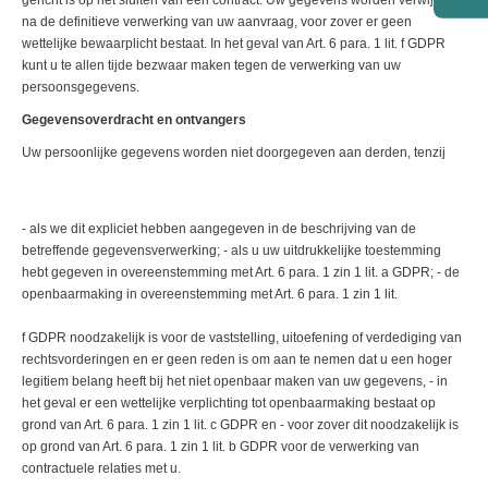
gericht is op het sluiten van een contract. Uw gegevens worden verwijderd
na de definitieve verwerking van uw aanvraag, voor zover er geen
wettelijke bewaarplicht bestaat. In het geval van Art. 6 para. 1 lit. f GDPR
kunt u te allen tijde bezwaar maken tegen de verwerking van uw
persoonsgegevens.
Gegevensoverdracht en ontvangers
Uw persoonlijke gegevens worden niet doorgegeven aan derden, tenzij
- als we dit expliciet hebben aangegeven in de beschrijving van de
betreffende gegevensverwerking; - als u uw uitdrukkelijke toestemming
hebt gegeven in overeenstemming met Art. 6 para. 1 zin 1 lit. a GDPR; - de
openbaarmaking in overeenstemming met Art. 6 para. 1 zin 1 lit.
f GDPR noodzakelijk is voor de vaststelling, uitoefening of verdediging van
rechtsvorderingen en er geen reden is om aan te nemen dat u een hoger
legitiem belang heeft bij het niet openbaar maken van uw gegevens, - in
het geval er een wettelijke verplichting tot openbaarmaking bestaat op
grond van Art. 6 para. 1 zin 1 lit. c GDPR en - voor zover dit noodzakelijk is
op grond van Art. 6 para. 1 zin 1 lit. b GDPR voor de verwerking van
contractuele relaties met u.