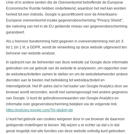
Unie of in andere landen die de Overeenkomst betreffende de Europese
Economische Ruimte hebben ondertekend, waardoor het niet kan worden
herleid tot een individu. Google is gecertificeerd voor de Amerikaans-
Europese overeenkomst inzake gegevensbescherming "Privacy Shield",
die naleving van het in de EU geldende niveau van gegevensbescherming
garandeert.
Als u hiervoor toestemming hebt gegeven in overeenstemming met art. 6
lid 1 zin 1 lit. a GDPR, wordt de verwerking op deze website uitgevoerd ten
behoeve van website-analyse.
In opdracht van de beheerder van deze website zal Google deze informatie
gebruiken om uw gebruik van de website te analyseren, om rapporten over
de websiteactiviteiten samen te stellen en om de websitebeheerder andere
diensten aan te bieden met betrekking tot websiteactiviteit en
internetgebruik. Het IP-adres dat in het kader van Google Analytics door uw
browser wordt verzonden, wordt niet samengevoegd met andere gegevens
van Google. U kunt de gebruiksvoorwaarden van Google Analytics en
informatie over gegevensbescherming bekijken via de volgende link:
https://policies.google.com/?hl=de&gl=de
U kunt het gebruik van cookies weigeren door in uw browser de daarvoor
geëigende instellingen te kiezen. Wij wijzen u er echter op dat u in dat
geval mogelijk niet alle functies van deze website volledig kunt gebruiken.