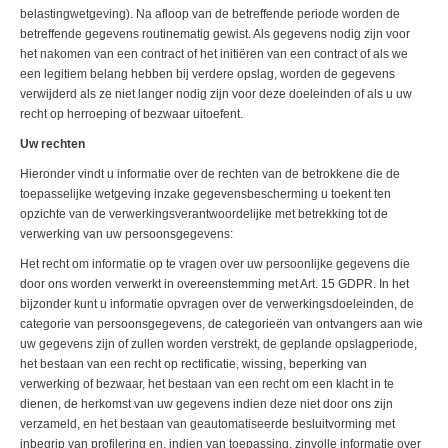
belastingwetgeving). Na afloop van de betreffende periode worden de
betreffende gegevens routinematig gewist. Als gegevens nodig zijn voor
het nakomen van een contract of het initiëren van een contract of als we
een legitiem belang hebben bij verdere opslag, worden de gegevens
verwijderd als ze niet langer nodig zijn voor deze doeleinden of als u uw
recht op herroeping of bezwaar uitoefent.
Uw rechten
Hieronder vindt u informatie over de rechten van de betrokkene die de
toepasselijke wetgeving inzake gegevensbescherming u toekent ten
opzichte van de verwerkingsverantwoordelijke met betrekking tot de
verwerking van uw persoonsgegevens:
Het recht om informatie op te vragen over uw persoonlijke gegevens die
door ons worden verwerkt in overeenstemming met Art. 15 GDPR. In het
bijzonder kunt u informatie opvragen over de verwerkingsdoeleinden, de
categorie van persoonsgegevens, de categorieën van ontvangers aan wie
uw gegevens zijn of zullen worden verstrekt, de geplande opslagperiode,
het bestaan van een recht op rectificatie, wissing, beperking van
verwerking of bezwaar, het bestaan van een recht om een klacht in te
dienen, de herkomst van uw gegevens indien deze niet door ons zijn
verzameld, en het bestaan van geautomatiseerde besluitvorming met
inbegrip van profilering en, indien van toepassing, zinvolle informatie over