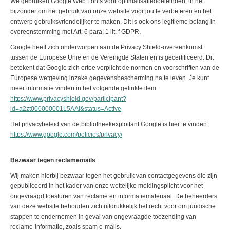
We gebruiken Google Web Fonts voor optimalisatiedoeleinden, in het
bijzonder om het gebruik van onze website voor jou te verbeteren en het
ontwerp gebruiksvriendelijker te maken. Dit is ook ons legitieme belang in
overeenstemming met Art. 6 para. 1 lit. f GDPR.
Google heeft zich onderworpen aan de Privacy Shield-overeenkomst
tussen de Europese Unie en de Verenigde Staten en is gecertificeerd. Dit
betekent dat Google zich ertoe verplicht de normen en voorschriften van de
Europese wetgeving inzake gegevensbescherming na te leven. Je kunt
meer informatie vinden in het volgende gelinkte item:
https://www.privacyshield.gov/participant?
id=a2zt000000001L5AAI&status=Active
Het privacybeleid van de bibliotheekexploitant Google is hier te vinden:
https://www.google.com/policies/privacy/
Bezwaar tegen reclamemails
Wij maken hierbij bezwaar tegen het gebruik van contactgegevens die zijn
gepubliceerd in het kader van onze wettelijke meldingsplicht voor het
ongevraagd toesturen van reclame en informatiemateriaal. De beheerders
van deze website behouden zich uitdrukkelijk het recht voor om juridische
stappen te ondernemen in geval van ongevraagde toezending van
reclame-informatie, zoals spam e-mails.